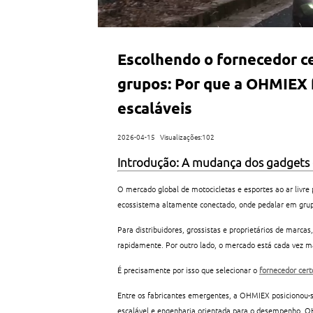
Escolhendo o fornecedor c
grupos: Por que a OHMIEX 
escaláveis
2026-04-15
Visualizações:102
Introdução: A mudança dos gadgets 
O mercado global de motocicletas e esportes ao ar livre
ecossistema altamente conectado, onde pedalar em grup
Para distribuidores, grossistas e proprietários de marc
rapidamente. Por outro lado, o mercado está cada vez 
É precisamente por isso que selecionar o
fornecedor cer
Entre os fabricantes emergentes, a OHMIEX posiciono
escalável e engenharia orientada para o desempenho. 