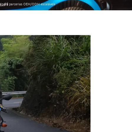
da para parcerias OEM/ODM escaláveis